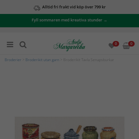
Alltid fri frakt vid köp över 799 kr
Fyll sommaren med kreativa stunder →
0
0
Broderier
>
Broderikit utan garn
> Broderikit Tavla Senapsburkar