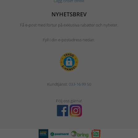
Lägg order direkt
NYHETSBREV
Få e-post med förtur på exklusiva rabatter och nyheter.
Fyll i din e-postadress nedan.
Kundtjänst:
033-16 99 50
Följ oss gärna!