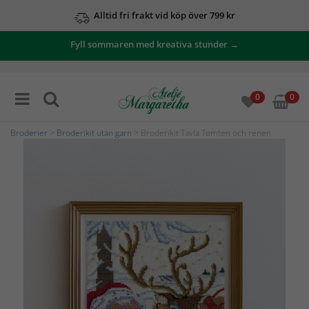
Alltid fri frakt vid köp över 799 kr
Fyll sommaren med kreativa stunder →
0
0
Broderier
>
Broderikit utan garn
> Broderikit Tavla Tomten och renen