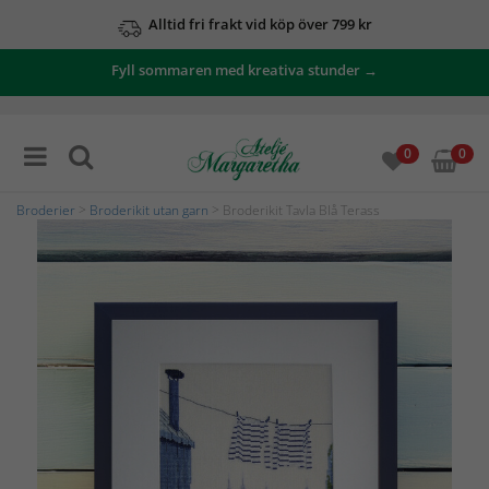
Alltid fri frakt vid köp över 799 kr
Fyll sommaren med kreativa stunder →
0
0
Broderier
>
Broderikit utan garn
> Broderikit Tavla Blå Terass