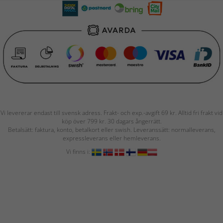
Vi levererar endast till svensk adress. Frakt- och exp.-avgift 69 kr. Alltid fri frakt vid
köp över 799 kr. 30 dagars ångerrätt.
Betalsätt: faktura, konto, betalkort eller swish. Leveranssätt: normalleverans,
expressleverans eller hemleverans.
Vi finns i: