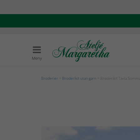
Meny
Broderier
>
Broderikit utan garn
> Broderikit Tavla Somma