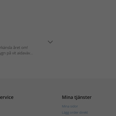
arkänsla året om!
n på vit aidaväv...
ervice
Mina tjänster
Mina sidor
Lägg order direkt