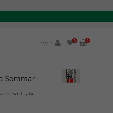
0
0
Logga in
la Sommar i
ka, finska och tyska.