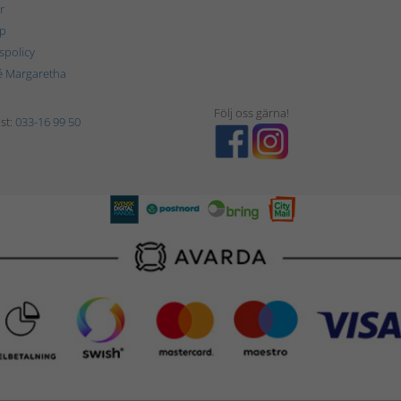
r
p
tspolicy
é Margaretha
Följ oss gärna!
st:
033-16 99 50