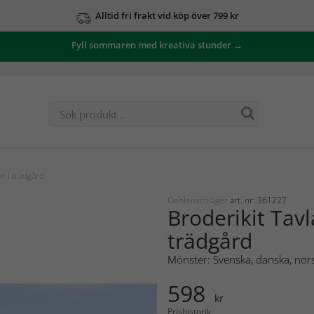
Alltid fri frakt vid köp över 799 kr
Fyll sommaren med kreativa stunder →
r i trädgård
Oehlenschläger
art. nr: 361227
Broderikit Tav
trädgård
Mönster: Svenska, danska, nors
598
kr
Prishistorik