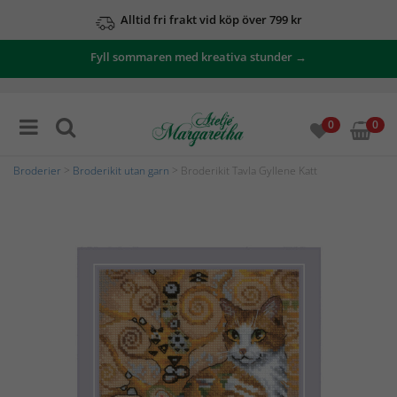
Alltid fri frakt vid köp över 799 kr
Fyll sommaren med kreativa stunder →
0
0
Broderier
>
Broderikit utan garn
> Broderikit Tavla Gyllene Katt