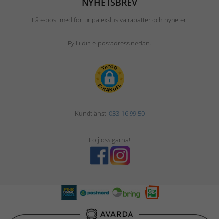
NYHETSBREV
Få e-post med förtur på exklusiva rabatter och nyheter.
Fyll i din e-postadress nedan.
Kundtjänst:
033-16 99 50
Följ oss gärna!