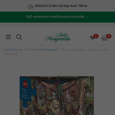
Alltid fri frakt vid köp över 799 kr
Fyll sommaren med kreativa stunder →
0
0
Hobbyhörnan
>
Pussel & sällskapsspel
> Pussel Triangulär – Tankarnas hem
1000 bitar