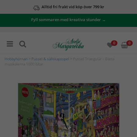
Alltid fri frakt vid köp över 799 kr
Fyll sommaren med kreativa stunder →
0
0
Hobbyhörnan
>
Pussel & sällskapsspel
> Pussel Triangulär – Bästa
musikalerna 1000 bitar