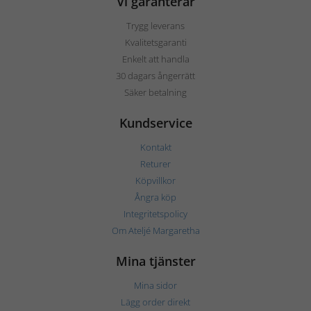
Vi garanterar
Trygg leverans
Kvalitetsgaranti
Enkelt att handla
30 dagars ångerrätt
Säker betalning
Kundservice
Kontakt
Returer
Köpvillkor
Ångra köp
Integritetspolicy
Om Ateljé Margaretha
Mina tjänster
Mina sidor
Lägg order direkt