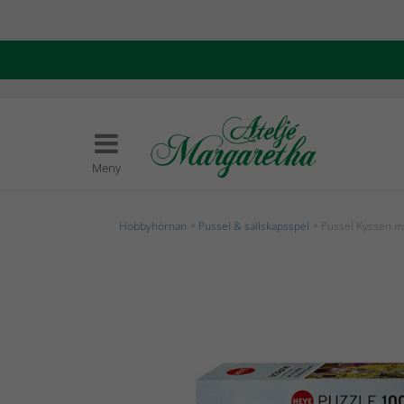
Meny
Hobbyhörnan
>
Pussel & sällskapsspel
> Pussel Kyssen me