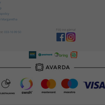
r
p
tspolicy
é Margaretha
Följ oss gärna!
st:
033-16 99 50