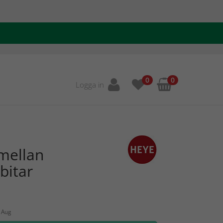
0
0
Logga in
mellan
bitar
4 Aug