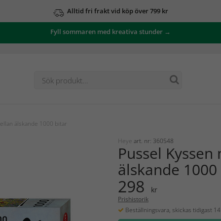
Alltid fri frakt vid köp över 799 kr
Fyll sommaren med kreativa stunder →
llan älskande 1000 bitar
Heye
art. nr: 360548
Pussel Kyssen 
älskande 1000 
298
kr
Prishistorik
Beställningsvara, skickas tidigast 1