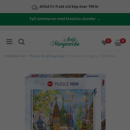
Alltid fri frakt vid köp över 799 kr
Fyll sommaren med kreativa stunder →
0
0
Hobbyhörnan
>
Pussel & sällskapsspel
> Pussel Charmig by 1000 bitar