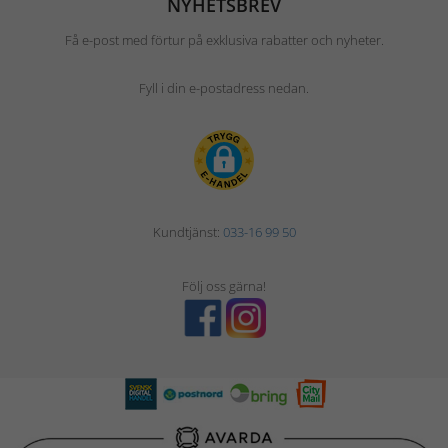
NYHETSBREV
Få e-post med förtur på exklusiva rabatter och nyheter.
Fyll i din e-postadress nedan.
Kundtjänst:
033-16 99 50
Följ oss gärna!