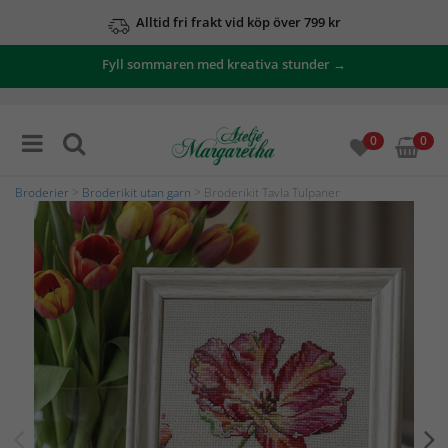
Alltid fri frakt vid köp över 799 kr
Fyll sommaren med kreativa stunder →
0
0
Broderier
>
Broderikit utan garn
> Broderikit Tavla Tulpaner