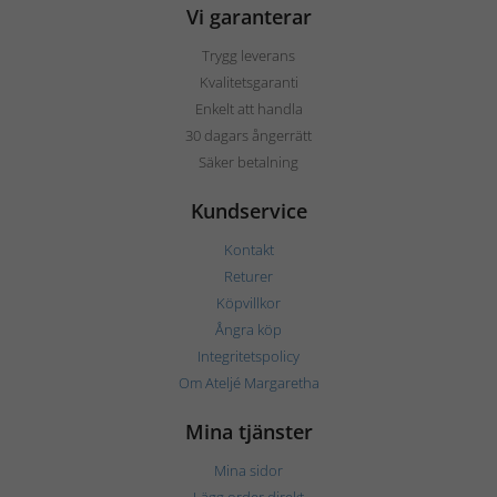
Vi garanterar
Trygg leverans
Kvalitetsgaranti
Enkelt att handla
30 dagars ångerrätt
Säker betalning
Kundservice
Kontakt
Returer
Köpvillkor
Ångra köp
Integritetspolicy
Om Ateljé Margaretha
Mina tjänster
Mina sidor
Lägg order direkt