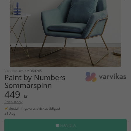
Varvikas
art. nr: 360265
Paint by Numbers
Sommarspinn
449
kr
Prishistorik
Beställningsvara, skickas tidigast
21 Aug
HANDLA