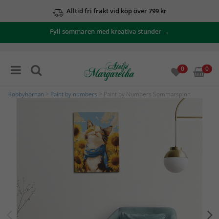
Alltid fri frakt vid köp över 799 kr
Fyll sommaren med kreativa stunder →
0
0
Hobbyhörnan
>
Paint by numbers
> Paint by Numbers Sommarspinn