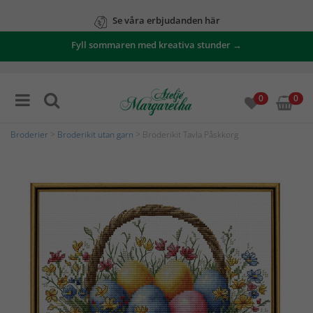
Se våra erbjudanden här
Fyll sommaren med kreativa stunder →
0
0
Broderier
>
Broderikit utan garn
> Broderikit Tavla Påskkorg