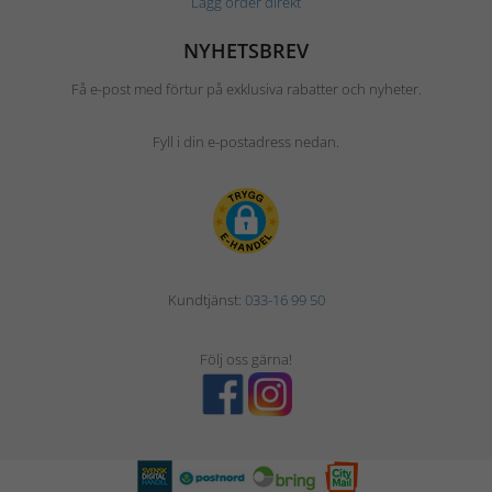
Lägg order direkt
NYHETSBREV
Få e-post med förtur på exklusiva rabatter och nyheter.
Fyll i din e-postadress nedan.
Kundtjänst:
033-16 99 50
Följ oss gärna!