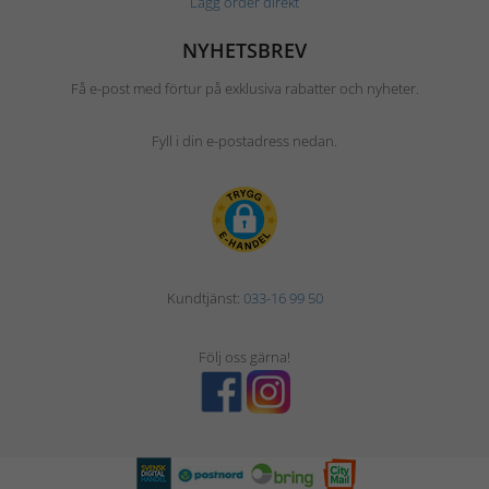
Lägg order direkt
NYHETSBREV
Få e-post med förtur på exklusiva rabatter och nyheter.
Fyll i din e-postadress nedan.
Kundtjänst:
033-16 99 50
Följ oss gärna!