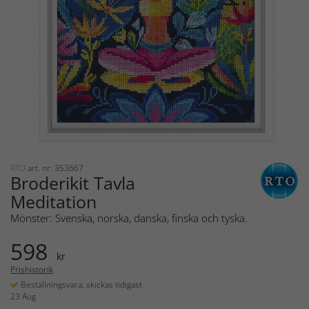
RTO
art. nr: 353667
Broderikit Tavla
Meditation
Mönster: Svenska, norska, danska, finska och tyska.
598
kr
Prishistorik
Beställningsvara, skickas tidigast
23 Aug