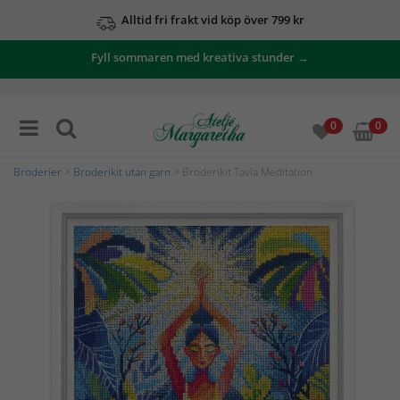
Alltid fri frakt vid köp över 799 kr
Fyll sommaren med kreativa stunder →
0
0
Broderier
>
Broderikit utan garn
> Broderikit Tavla Meditation