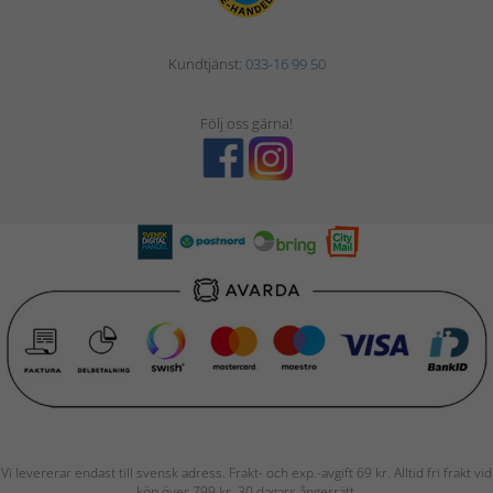
Kundtjänst:
033-16 99 50
Följ oss gärna!
Vi levererar endast till svensk adress. Frakt- och exp.-avgift 69 kr. Alltid fri frakt vid
köp över 799 kr. 30 dagars ångerrätt.