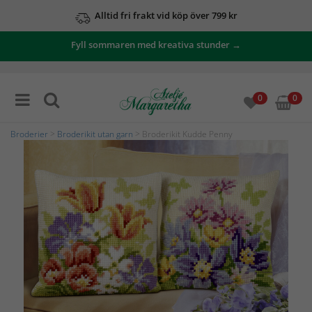
Alltid fri frakt vid köp över 799 kr
Fyll sommaren med kreativa stunder →
0
0
Broderier
>
Broderikit utan garn
> Broderikit Kudde Penny