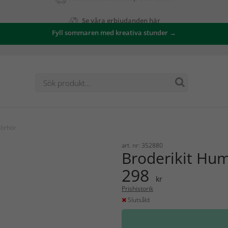
Se våra erbjudanden här
Fyll sommaren med kreativa stunder →
förhör
art. nr: 352880
Broderikit Hu
298
kr
Prishistorik
Slutsåld