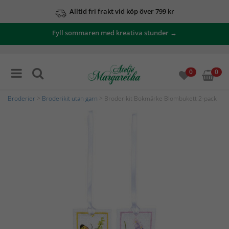
Alltid fri frakt vid köp över 799 kr
Fyll sommaren med kreativa stunder →
0
0
Broderier
>
Broderikit utan garn
> Broderikit Bokmärke Blombukett 2-pack