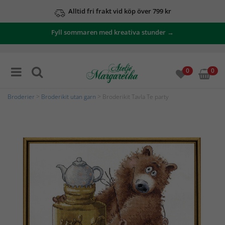
Alltid fri frakt vid köp över 799 kr
Fyll sommaren med kreativa stunder →
0
0
Broderier
>
Broderikit utan garn
> Broderikit Tavla Te party