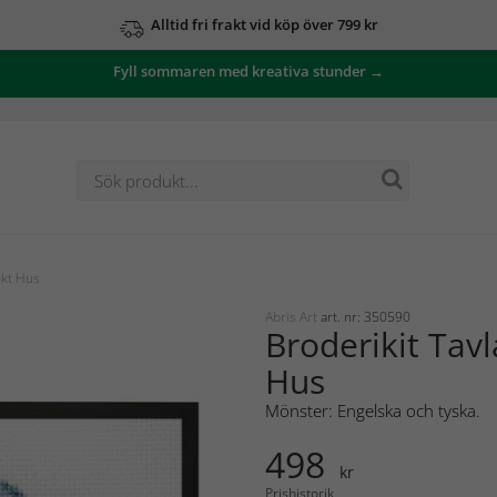
Alltid fri frakt vid köp över 799 kr
Fyll sommaren med kreativa stunder →
ökt Hus
Abris Art
art. nr: 350590
Broderikit Tav
Hus
Mönster: Engelska och tyska.
498
kr
Prishistorik