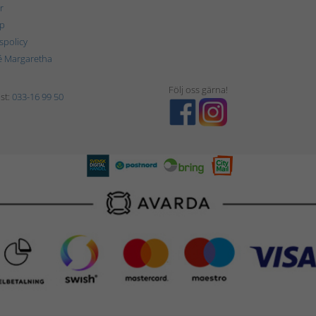
r
p
tspolicy
é Margaretha
Följ oss gärna!
st:
033-16 99 50