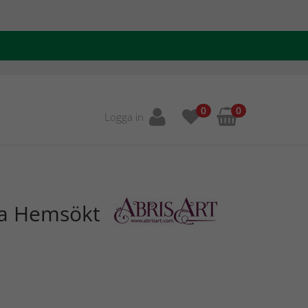
0
0
Logga in
la Hemsökt