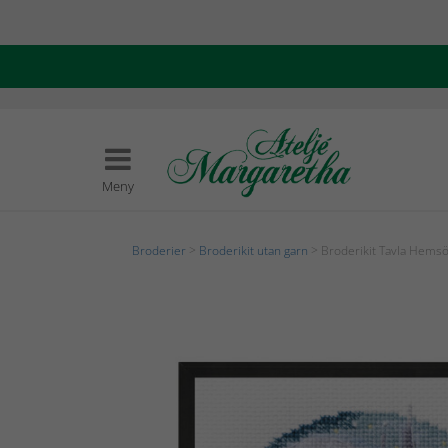
Meny
Broderier
>
Broderikit utan garn
> Broderikit Tavla Hems