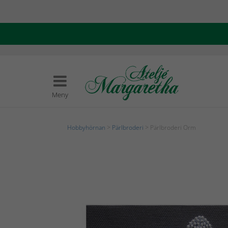
Meny
Hobbyhörnan
>
Pärlbroderi
> Pärlbroderi Orm