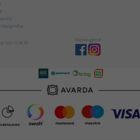
r
p
tspolicy
é Margaretha
Följ oss gärna!
st:
033-16 99 50