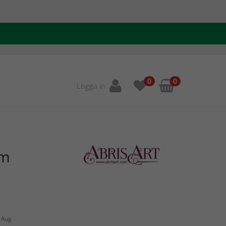
0
0
Logga in
rm
1 Aug