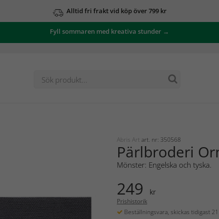
Alltid fri frakt vid köp över 799 kr
Fyll sommaren med kreativa stunder →
Abris Art
art. nr: 350568
Pärlbroderi O
Mönster: Engelska och tyska.
249
kr
Prishistorik
Beställningsvara, skickas tidigast 2