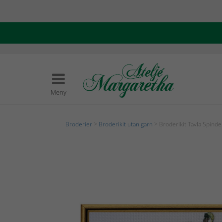
Meny
Broderier
>
Broderikit utan garn
> Broderikit Tavla Spinde