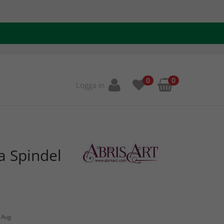
0
0
Logga in
a Spindel
1 Aug