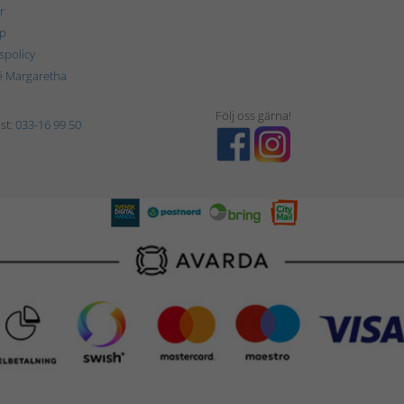
r
p
tspolicy
é Margaretha
Följ oss gärna!
st:
033-16 99 50