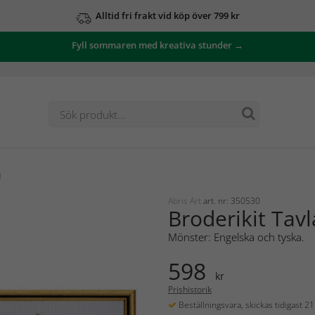
Alltid fri frakt vid köp över 799 kr
Fyll sommaren med kreativa stunder →
l
Abris Art
art. nr: 350530
Broderikit Tavl
Mönster: Engelska och tyska.
598
kr
Prishistorik
Beställningsvara, skickas tidigast 2