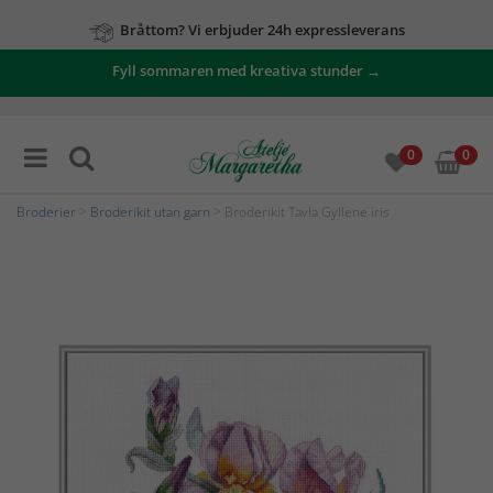
Bråttom? Vi erbjuder 24h expressleverans
Fyll sommaren med kreativa stunder →
0
0
Broderier
>
Broderikit utan garn
> Broderikit Tavla Gyllene iris