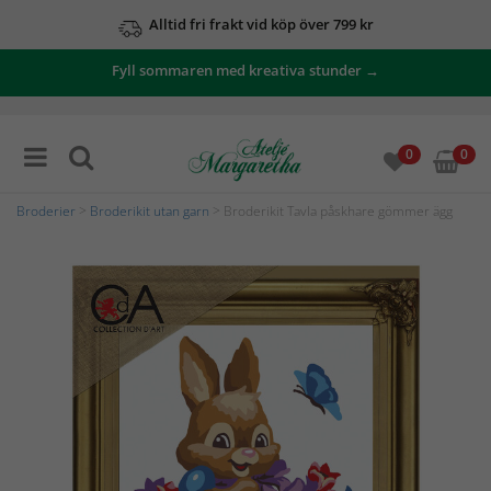
Alltid fri frakt vid köp över 799 kr
Fyll sommaren med kreativa stunder →
0
0
Broderier
>
Broderikit utan garn
> Broderikit Tavla påskhare gömmer ägg