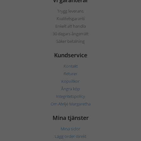
Vi garanterar
Trygg leverans
Kvalitetsgaranti
Enkelt att handla
30 dagars ångerrätt
Säker betalning
Kundservice
Kontakt
Returer
Köpvillkor
Ångra köp
Integritetspolicy
Om Ateljé Margaretha
Mina tjänster
Mina sidor
Lägg order direkt