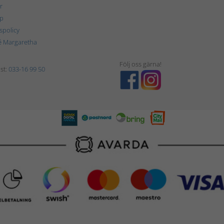
r
p
tspolicy
é Margaretha
Följ oss gärna!
st:
033-16 99 50