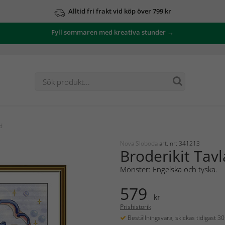
Alltid fri frakt vid köp över 799 kr
Fyll sommaren med kreativa stunder →
d
Nova Sloboda
art. nr: 341213
Broderikit Tav
Mönster: Engelska och tyska.
579
kr
Prishistorik
Beställningsvara, skickas tidigast 3