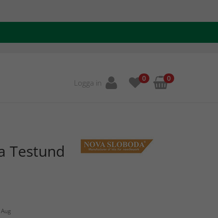
0
0
Logga in
la Testund
0 Aug