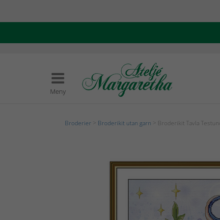
Meny
Broderier
>
Broderikit utan garn
> Broderikit Tavla Testun