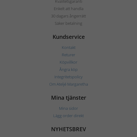
Kvalitetsgaranti
Enkelt att handla
30 dagars ångerrätt
Säker betalning
Kundservice
Kontakt
Returer
Köpvillkor
Ångra köp
Integritetspolicy
Om Ateljé Margaretha
Mina tjänster
Mina sidor
Lägg order direkt
NYHETSBREV