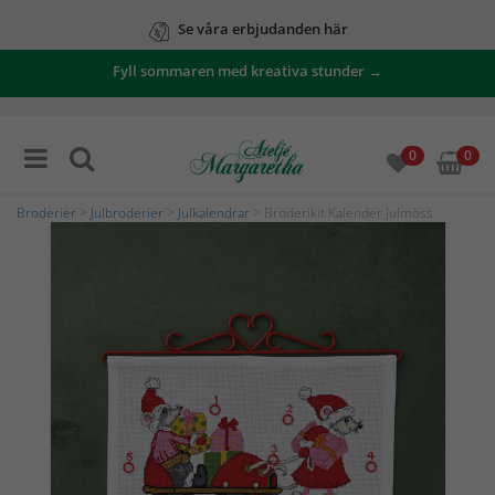
Se våra erbjudanden här
Fyll sommaren med kreativa stunder →
0
0
Broderier
>
Julbroderier
>
Julkalendrar
> Broderikit Kalender Julmöss