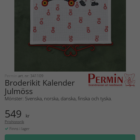
Permin
art. nr: 341109
Broderikit Kalender
Julmöss
Mönster: Svenska, norska, danska, finska och tyska.
549
kr
Prishistorik
Finns i lager