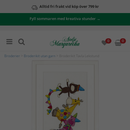
Alltid fri frakt vid köp över 799 kr
Fyll sommaren med kreativa stunder →
0
0
Broderier
>
Broderikit utan garn
> Broderikit Tavla Lekstund