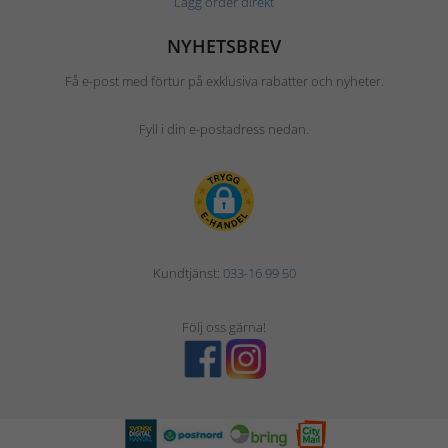
Lägg order direkt
NYHETSBREV
Få e-post med förtur på exklusiva rabatter och nyheter.
Fyll i din e-postadress nedan.
Kundtjänst:
033-16 99 50
Följ oss gärna!