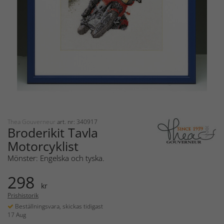
Thea Gouverneur
art. nr: 340917
Broderikit Tavla
Motorcyklist
Mönster: Engelska och tyska.
298
kr
Prishistorik
Beställningsvara, skickas tidigast
17 Aug