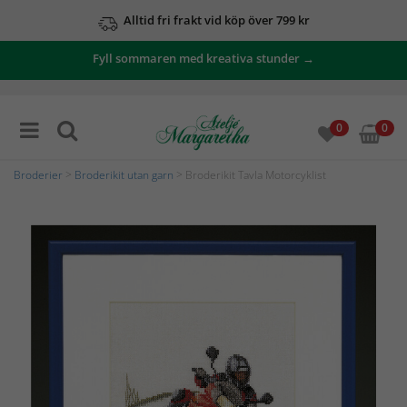
Alltid fri frakt vid köp över 799 kr
Fyll sommaren med kreativa stunder →
0
0
Broderier
>
Broderikit utan garn
> Broderikit Tavla Motorcyklist