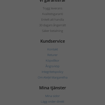
Vi garanterar
Trygg leverans
Kvalitetsgaranti
Enkelt att handla
30 dagars ångerrätt
Säker betalning
Kundservice
Kontakt
Returer
Köpvillkor
Ångra köp
Integritetspolicy
Om Ateljé Margaretha
Mina tjänster
Mina sidor
Lägg order direkt