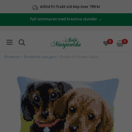
Alltid fri frakt vid köp över 799 kr
Fyll sommaren med kreativa stunder →
0
0
Broderier
>
Broderikit utan garn
> Broderikit Kudde Valpar