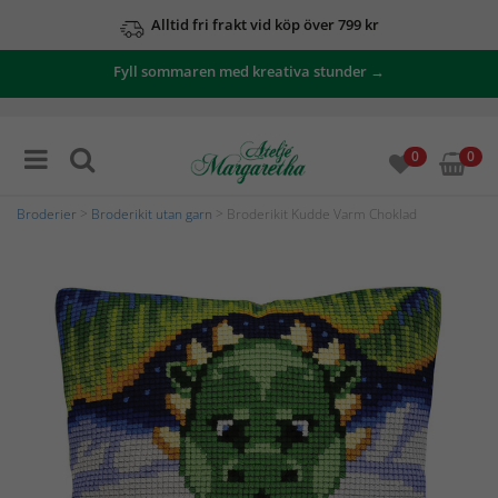
Alltid fri frakt vid köp över 799 kr
Fyll sommaren med kreativa stunder →
0
0
Broderier
>
Broderikit utan garn
> Broderikit Kudde Varm Choklad