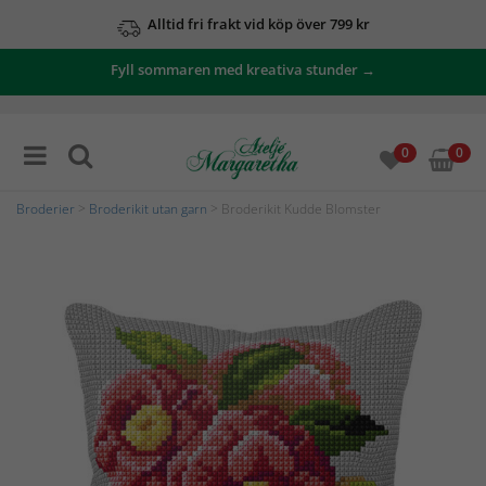
Alltid fri frakt vid köp över 799 kr
Fyll sommaren med kreativa stunder →
0
0
Broderier
>
Broderikit utan garn
> Broderikit Kudde Blomster