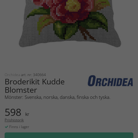
Orchidea
art. nr: 340664
Broderikit Kudde
Blomster
Mönster: Svenska, norska, danska, finska och tyska.
598
kr
Prishistorik
Finns i lager