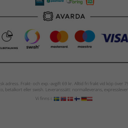
nsk adress. Frakt- och exp.-avgift 69 kr. Alltid fri frakt vid köp över
nto, betalkort eller swish. Leveranssätt: normalleverans, expressleve
Vi finns i: