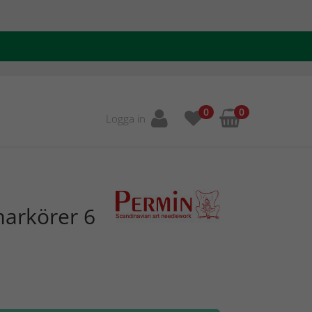
0
0
Logga in
arkörer 6