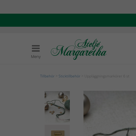
Meny
Tillbehör
>
Sticktillbehör
> Uppläggningsmarkörer 6 st