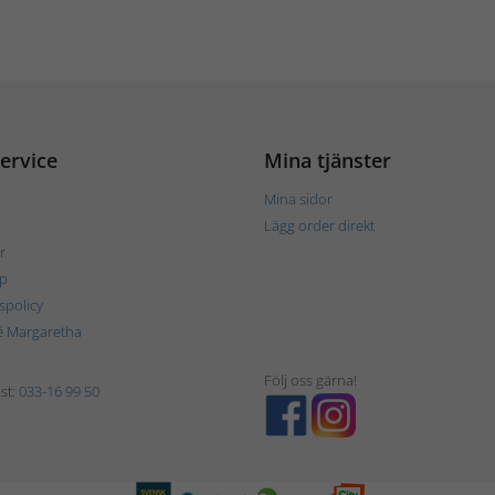
ervice
Mina tjänster
Mina sidor
Lägg order direkt
r
p
tspolicy
é Margaretha
Följ oss gärna!
st:
033-16 99 50