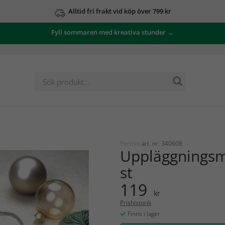
Alltid fri frakt vid köp över 799 kr
Fyll sommaren med kreativa stunder →
Permin
art. nr: 340608
Uppläggningsm
st
119
kr
Prishistorik
Finns i lager