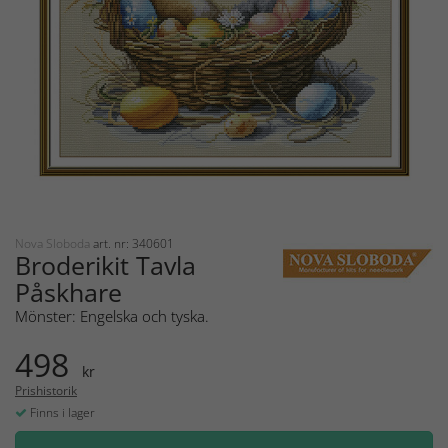
Nova Sloboda
art. nr: 340601
Broderikit Tavla
Påskhare
Mönster: Engelska och tyska.
498
kr
Prishistorik
Finns i lager