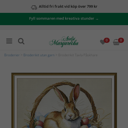
Alltid fri frakt vid köp över 799 kr
Fyll sommaren med kreativa stunder →
0
0
Broderier
>
Broderikit utan garn
> Broderikit Tavla Påskhare