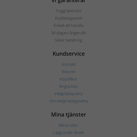
Vi garanterar
Trygg leverans
Kvalitetsgaranti
Enkelt att handla
30 dagars ångerrätt
Säker betalning
Kundservice
Kontakt
Returer
Köpvillkor
Ångra köp
Integritetspolicy
Om Ateljé Margaretha
Mina tjänster
Mina sidor
Lägg order direkt