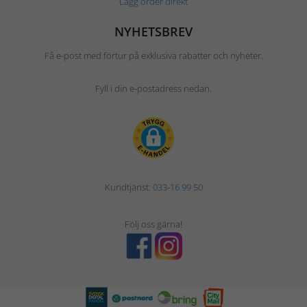
Lägg order direkt
NYHETSBREV
Få e-post med förtur på exklusiva rabatter och nyheter.
Fyll i din e-postadress nedan.
Kundtjänst:
033-16 99 50
Följ oss gärna!