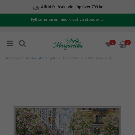
Alltid fri frakt vid köp över 799 kr
Fyll sommaren med kreativa stunder →
0
0
Broderier
>
Broderikit utan garn
> Broderikit Tavla Vår i New York