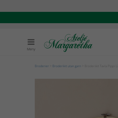
Meny
Broderier
>
Broderikit utan garn
> Broderikit Tavla Pippi 