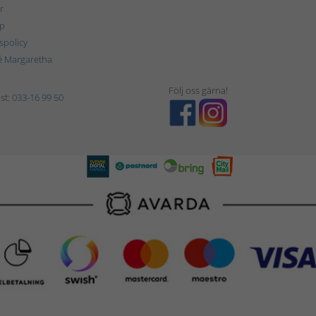
r
p
tspolicy
é Margaretha
Följ oss gärna!
st:
033-16 99 50