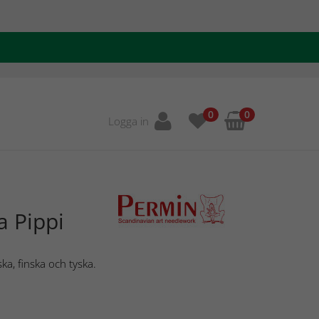
0
0
Logga in
a Pippi
ka, finska och tyska.