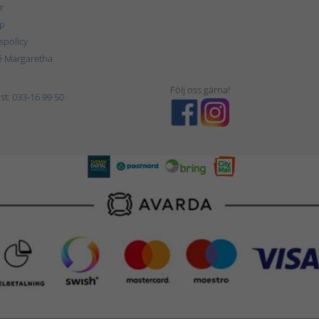
r
p
tspolicy
é Margaretha
Följ oss gärna!
st:
033-16 99 50