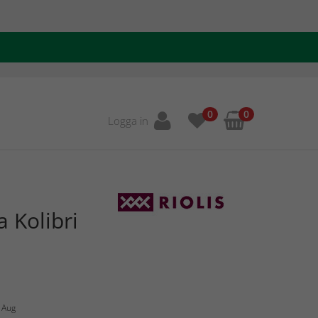
0
0
Logga in
a Kolibri
7 Aug