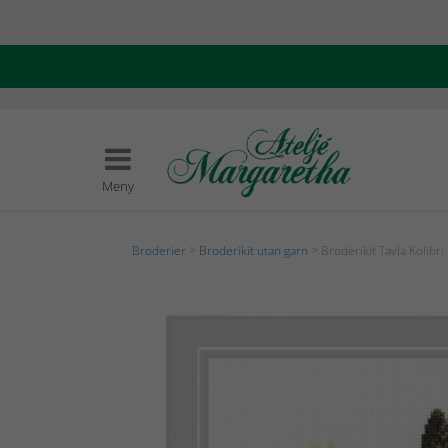
Meny
Broderier
>
Broderikit utan garn
> Broderikit Tavla Kolibri