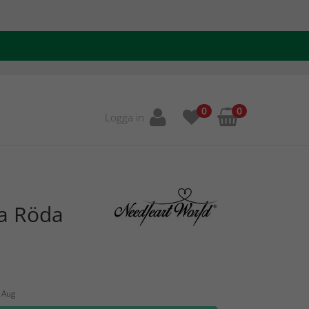
0
0
Logga in
la Röda
8 Aug