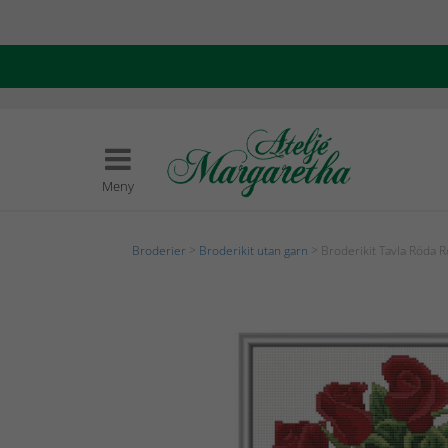
Meny
Broderier
>
Broderikit utan garn
> Broderikit Tavla Röda 