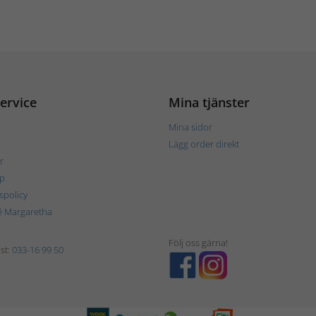
ervice
Mina tjänster
Mina sidor
Lägg order direkt
r
p
tspolicy
é Margaretha
Följ oss gärna!
st:
033-16 99 50