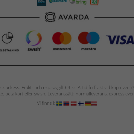
nsk adress. Frakt- och exp.-avgift 69 kr. Alltid fri frakt vid köp över
nto, betalkort eller swish. Leveranssätt: normalleverans, expressleve
Vi finns i: