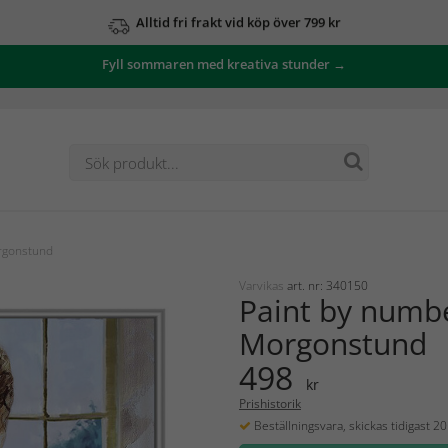
Alltid fri frakt vid köp över 799 kr
Fyll sommaren med kreativa stunder →
rgonstund
Varvikas
art. nr: 340150
Paint by numb
Morgonstund
498
kr
Prishistorik
Beställningsvara, skickas tidigast 2