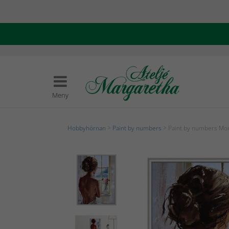
Meny
Hobbyhörnan
>
Paint by numbers
> Paint by numbers Mo