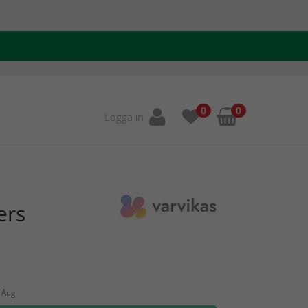
0
0
Logga in
ers
0 Aug