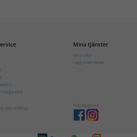
ervice
Mina tjänster
Mina sidor
Lägg order direkt
r
p
tspolicy
é Margaretha
Följ oss gärna!
st:
033-16 99 50