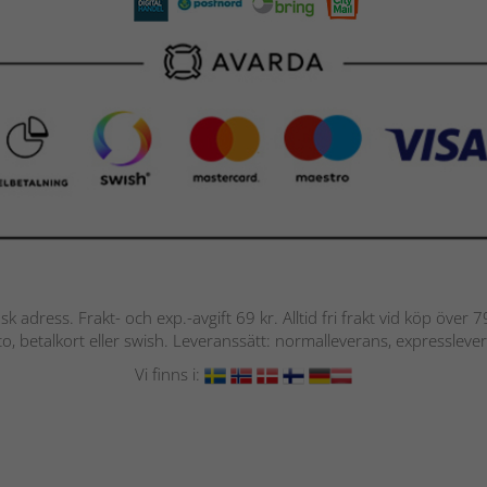
nsk adress. Frakt- och exp.-avgift 69 kr. Alltid fri frakt vid köp över
nto, betalkort eller swish. Leveranssätt: normalleverans, expressleve
Vi finns i: