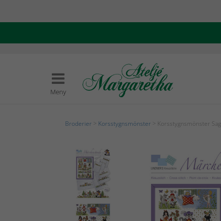
Meny
Broderier
>
Korsstygnsmönster
> Korsstygnsmönster Sag