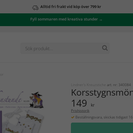
Alltid fri frakt vid köp över 799 kr
Fyll sommaren med kreativa stunder →
or
Lindner's Kreuzstiche
art. nr: 340084
Korsstygnsmön
149
kr
Prishistorik
Beställningsvara, skickas tidigast 1