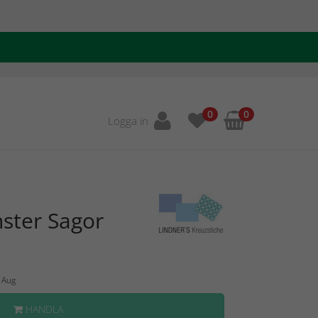
0
0
Logga in
ster Sagor
6 Aug
HANDLA