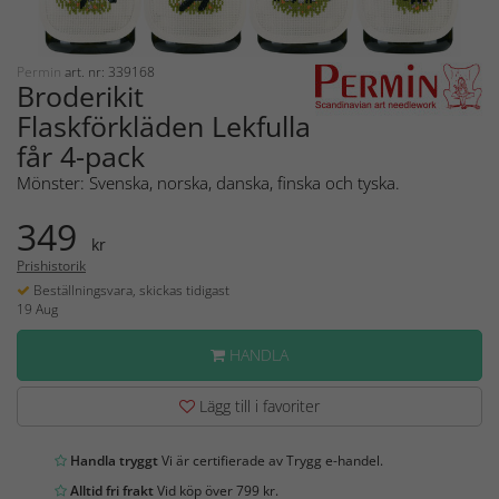
Permin
art. nr: 339168
Broderikit
Flaskförkläden Lekfulla
får 4-pack
Mönster: Svenska, norska, danska, finska och tyska.
349
kr
Prishistorik
Beställningsvara, skickas tidigast
19 Aug
HANDLA
Lägg till i favoriter
Handla tryggt
Vi är certifierade av Trygg e-handel.
Alltid fri frakt
Vid köp över 799 kr.