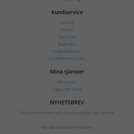
Kundservice
Kontakt
Returer
Köpvillkor
Ångra köp
Integritetspolicy
Om Ateljé Margaretha
Mina tjänster
Mina sidor
Lägg order direkt
NYHETSBREV
Få e-post med förtur på exklusiva rabatter och nyheter.
Fyll i din e-postadress nedan.