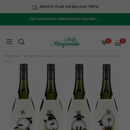
Alltid fri frakt vid köp över 799 kr
Fyll sommaren med kreativa stunder →
0
0
Broderier
>
Broderikit utan garn
> Broderikit Flaskförkläden Lekfulla får 4-
pack