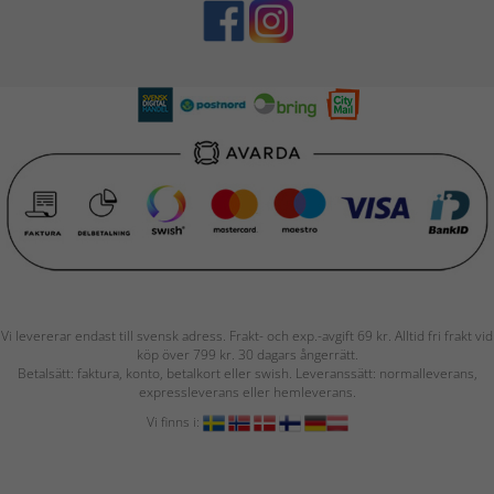
Vi levererar endast till svensk adress. Frakt- och exp.-avgift 69 kr. Alltid fri frakt vid
köp över 799 kr. 30 dagars ångerrätt.
Betalsätt: faktura, konto, betalkort eller swish. Leveranssätt: normalleverans,
expressleverans eller hemleverans.
Vi finns i: