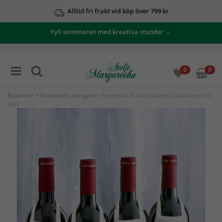
Alltid fri frakt vid köp över 799 kr
Fyll sommaren med kreativa stunder →
0
0
Broderier
>
Broderikit utan garn
> Broderikit Flaskförkläden Glada kossor 4-
pack