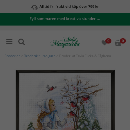
Alltid fri frakt vid köp över 799 kr
Fyll sommaren med kreativa stunder →
0
0
Broderier
>
Broderikit utan garn
> Broderikit Tavla Flicka & Fåglarna