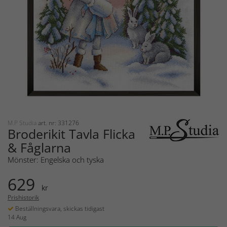
M.P Studia
art. nr: 331276
Broderikit Tavla Flicka
& Fåglarna
Mönster: Engelska och tyska
629
kr
Prishistorik
Beställningsvara, skickas tidigast
14 Aug