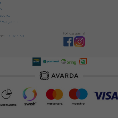
r
p
tspolicy
é Margaretha
Följ oss gärna!
st:
033-16 99 50