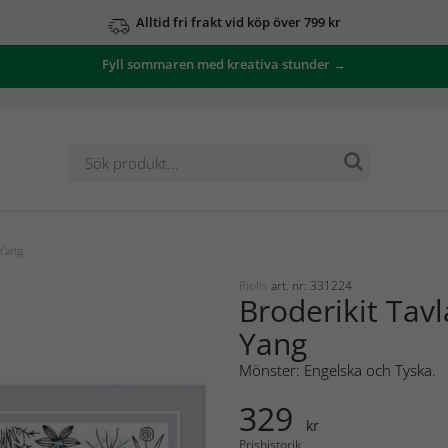
Alltid fri frakt vid köp över 799 kr
Fyll sommaren med kreativa stunder →
 Yang
Riolis
art. nr: 331224
Broderikit Tavl
Yang
Mönster: Engelska och Tyska.
329
kr
Prishistorik