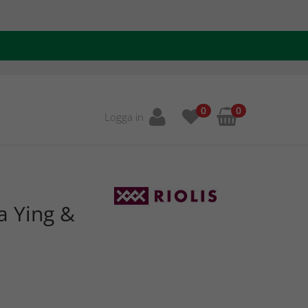
0
0
Logga in
a Ying &