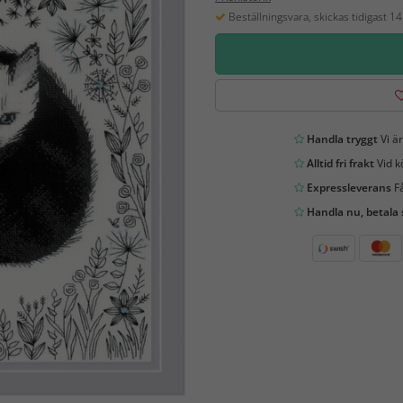
Beställningsvara, skickas tidigast 1
Handla tryggt
Vi är
Alltid fri frakt
Vid k
Expressleverans
Få
Handla nu, betala