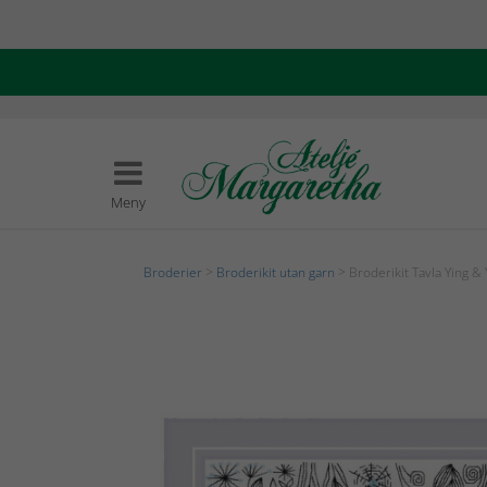
Meny
Broderier
>
Broderikit utan garn
> Broderikit Tavla Ying &