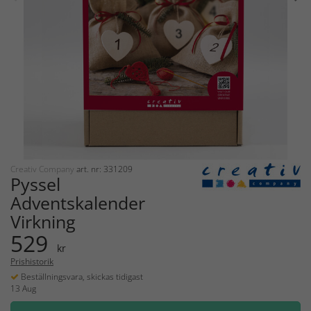
Creativ Company
art. nr: 331209
Pyssel
Adventskalender
Virkning
529
kr
Prishistorik
Beställningsvara, skickas tidigast
13 Aug