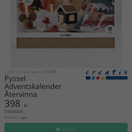
Creativ Company
art. nr: 331206
Pyssel
Adventskalender
Återvinna
398
kr
Prishistorik
Finns i lager
HANDLA