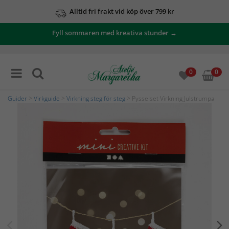
Alltid fri frakt vid köp över 799 kr
Fyll sommaren med kreativa stunder →
0
0
Guider
>
Virkguide
>
Virkning steg för steg
> Pysselset Virkning Julstrumpa