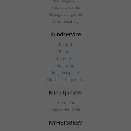
Kvalitetsgaranti
Enkelt att handla
30 dagars ångerrätt
Säker betalning
Kundservice
Kontakt
Returer
Köpvillkor
Ångra köp
Integritetspolicy
Om Ateljé Margaretha
Mina tjänster
Mina sidor
Lägg order direkt
NYHETSBREV