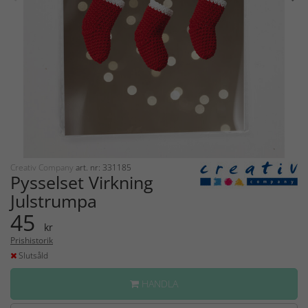
Creativ Company
art. nr: 331185
Pysselset Virkning
Julstrumpa
45
kr
Prishistorik
Slutsåld
HANDLA