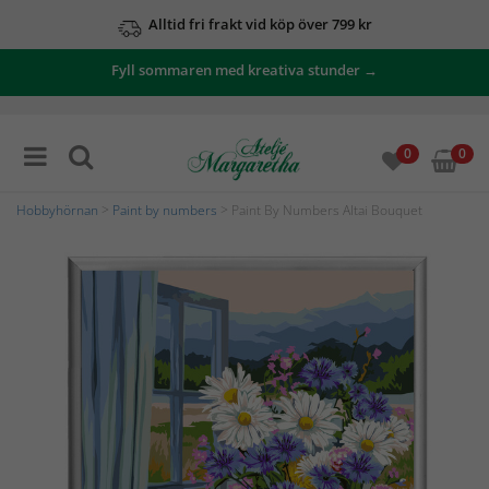
Alltid fri frakt vid köp över 799 kr
Fyll sommaren med kreativa stunder →
0
0
Hobbyhörnan
>
Paint by numbers
> Paint By Numbers Altai Bouquet