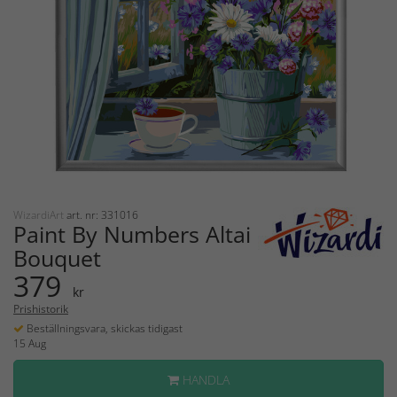
WizardiArt
art. nr: 331016
Paint By Numbers Altai
Bouquet
379
kr
Prishistorik
Beställningsvara, skickas tidigast
15 Aug
HANDLA