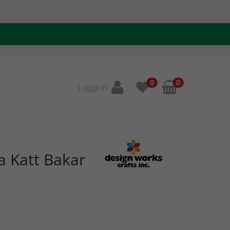
0
0
Logga in
a Katt Bakar