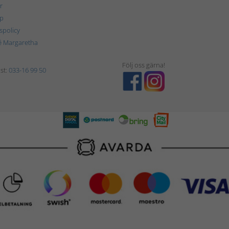
r
p
tspolicy
é Margaretha
Följ oss gärna!
st:
033-16 99 50