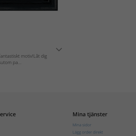
antastiskt motiv!Låt dig
sutom pa...
ervice
Mina tjänster
Mina sidor
Lägg order direkt