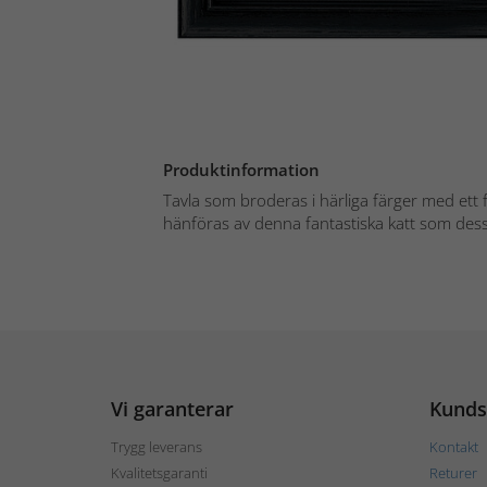
Produktinformation
Tavla som broderas i härliga färger med ett f
hänföras av denna fantastiska katt som des
Vi garanterar
Kunds
Trygg leverans
Kontakt
Kvalitetsgaranti
Returer