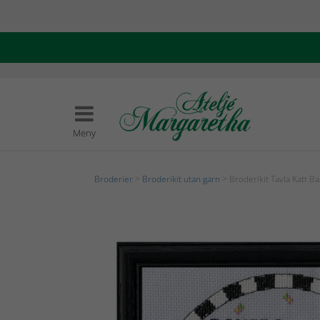
Meny
Broderier
>
Broderikit utan garn
> Broderikit Tavla Katt Ba