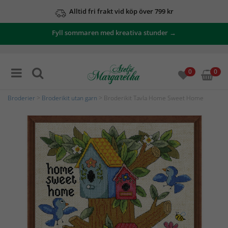
Alltid fri frakt vid köp över 799 kr
Fyll sommaren med kreativa stunder →
0
0
Broderier
>
Broderikit utan garn
> Broderikit Tavla Home Sweet Home