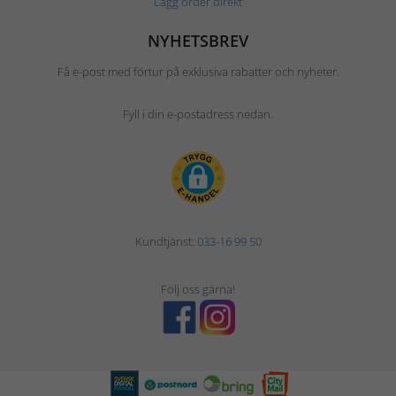
Lägg order direkt
NYHETSBREV
Få e-post med förtur på exklusiva rabatter och nyheter.
Fyll i din e-postadress nedan.
Kundtjänst:
033-16 99 50
Följ oss gärna!