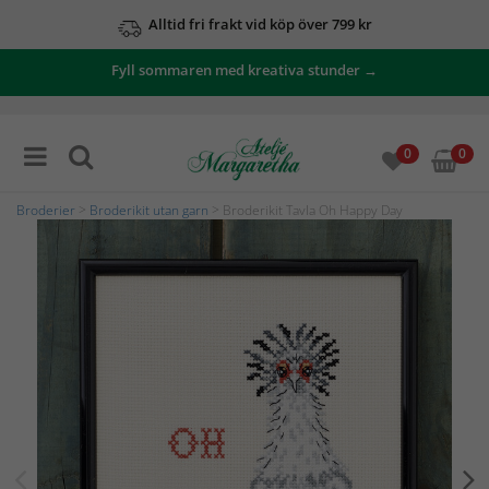
Alltid fri frakt vid köp över 799 kr
Fyll sommaren med kreativa stunder →
0
0
Broderier
>
Broderikit utan garn
> Broderikit Tavla Oh Happy Day